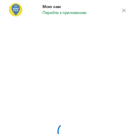
Найти мойку
Мою сам
Перейти к приложению